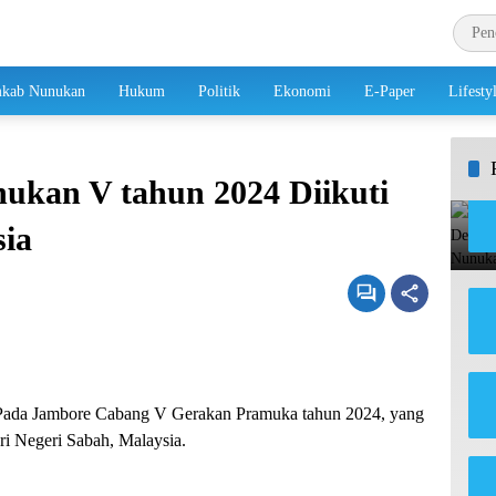
kab Nunukan
Hukum
Politik
Ekonomi
E-Paper
Lifesty
kan V tahun 2024 Diikuti
sia
ada Jambore Cabang V Gerakan Pramuka tahun 2024, yang
ri Negeri Sabah, Malaysia.