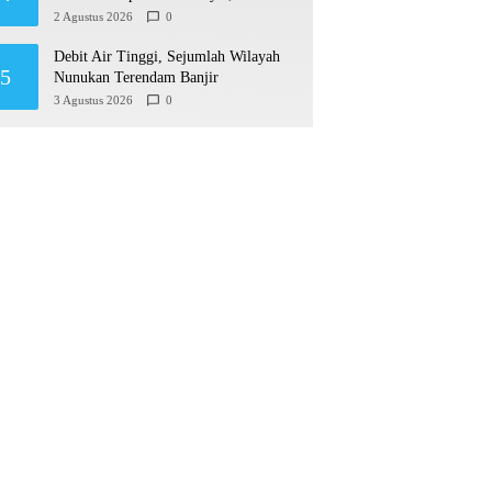
Permudah Usaha hingga Perluas Pasar
2 Agustus 2026
0
Debit Air Tinggi, Sejumlah Wilayah
5
Nunukan Terendam Banjir
3 Agustus 2026
0