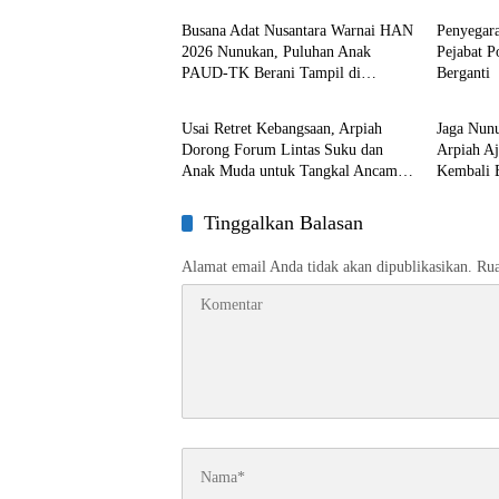
Busana Adat Nusantara Warnai HAN
Penyegar
2026 Nunukan, Puluhan Anak
Pejabat 
PAUD-TK Berani Tampil di
Berganti
Nunukan
Nunuka
Panggung
Usai Retret Kebangsaan, Arpiah
Jaga Nun
Dorong Forum Lintas Suku dan
Arpiah A
Anak Muda untuk Tangkal Ancaman
Kembali 
Ideologi
Tinggalkan Balasan
Alamat email Anda tidak akan dipublikasikan.
Rua