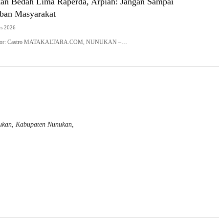
n Bedah Lima Raperda, Arpiah: Jangan Sampai
eban Masyarakat
us 2026
| Editor: Castro MATAKALTARA.COM, NUNUKAN –…
nukan, Kabupaten Nunukan,