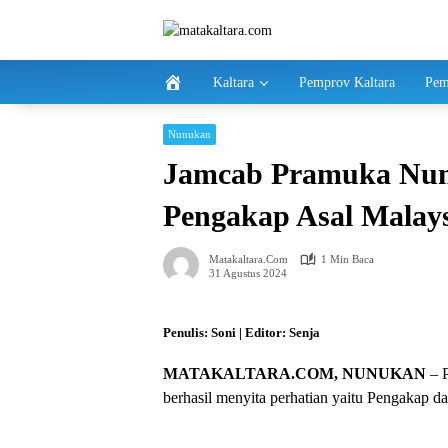
Langsung
ke
konten
Kaltara
Pemprov Kaltara
Pem
Nunukan
Jamcab Pramuka Nunu
Pengakap Asal Malay
Matakaltara.com
1 Min Baca
31 Agustus 2024
Penulis: Soni | Editor: Senja
MATAKALTARA.COM, NUNUKAN
– P
berhasil menyita perhatian yaitu Pengakap da