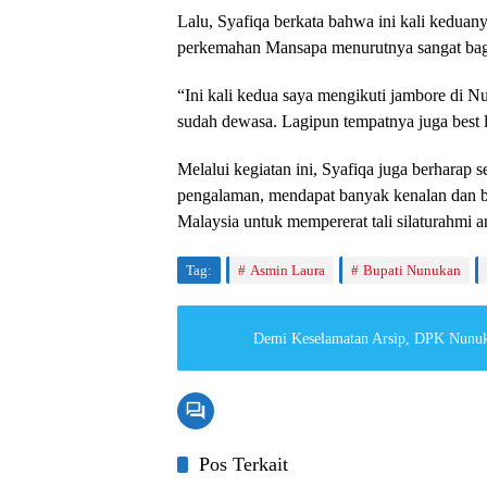
Lalu, Syafiqa berkata bahwa ini kali kedua
perkemahan Mansapa menurutnya sangat bag
“Ini kali kedua saya mengikuti jambore di 
sudah dewasa. Lagipun tempatnya juga best 
Melalui kegiatan ini, Syafiqa juga berharap
pengalaman, mendapat banyak kenalan dan b
Malaysia untuk mempererat tali silaturahmi a
Tag:
Asmin Laura
Bupati Nunukan
Demi Keselamatan Arsip, DPK Nunuk
Pos Terkait
Nunukan
Nunuka