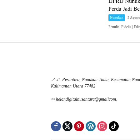
DPRD Nunuka
Perda Jadi B
Nunukan
5 Agust
Penulis: Fidelis 
📌
Jl. Pesantren, Nunukan Timur, Kecamatan Nu
Kalimantan Utara 77482
✉
helandigitalnusantara@gmailcom
.