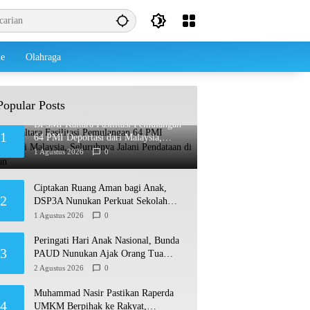
le
Olahraga
Popular Posts
BP3MI Kaltara Fasilitasi Pemulangan
1
64 PMI Deportasi dari Malaysia,
Seluruhnya Jalani Pendataan di
1 Agustus 2026
0
Nunukan
Ciptakan Ruang Aman bagi Anak,
2
DSP3A Nunukan Perkuat Sekolah
Ramah Anak
1 Agustus 2026
0
Peringati Hari Anak Nasional, Bunda
3
PAUD Nunukan Ajak Orang Tua
Biasakan Anak Gemar Berolahraga
2 Agustus 2026
0
Muhammad Nasir Pastikan Raperda
4
UMKM Berpihak ke Rakyat,