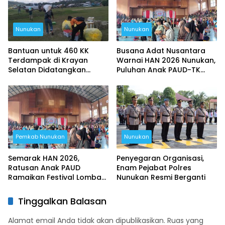
Nunukan
Nunukan
Bantuan untuk 460 KK
Busana Adat Nusantara
Terdampak di Krayan
Warnai HAN 2026 Nunukan,
Selatan Didatangkan
Puluhan Anak PAUD-TK
Lewat Udara
Berani Tampil di Panggung
Pemkab Nunukan
Nunukan
Semarak HAN 2026,
Penyegaran Organisasi,
Ratusan Anak PAUD
Enam Pejabat Polres
Ramaikan Festival Lomba
Nunukan Resmi Berganti
di GOR Nunukan
Tinggalkan Balasan
Alamat email Anda tidak akan dipublikasikan.
Ruas yang