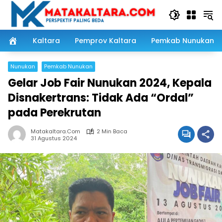
Langsung
ke
konten
Kaltara
Pemprov Kaltara
Pemkab Nunukan
Nunukan
Pemkab Nunukan
Gelar Job Fair Nunukan 2024, Kepala
Disnakertrans: Tidak Ada “Ordal”
pada Perekrutan
Matakaltara.com
2 Min Baca
31 Agustus 2024