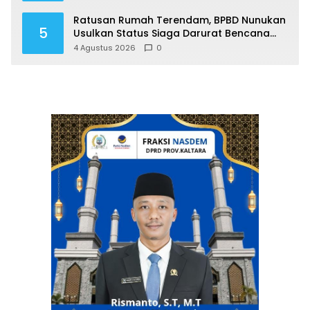
Ratusan Rumah Terendam, BPBD Nunukan
5
Usulkan Status Siaga Darurat Bencana
Hidrometeorologi
4 Agustus 2026
0