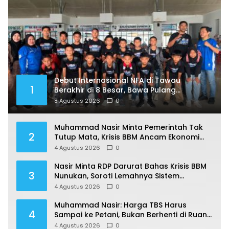
Debut Internasional NFA di Tawau
1
Berakhir di 8 Besar, Bawa Pulang
Pengalaman Berharga
8 Agustus 2026
0
Muhammad Nasir Minta Pemerintah Tak
2
Tutup Mata, Krisis BBM Ancam Ekonomi
Masyarakat Nunukan
4 Agustus 2026
0
Nasir Minta RDP Darurat Bahas Krisis BBM
3
Nunukan, Soroti Lemahnya Sistem
Distribusi
4 Agustus 2026
0
Muhammad Nasir: Harga TBS Harus
4
Sampai ke Petani, Bukan Berhenti di Ruang
Rapat
4 Agustus 2026
0