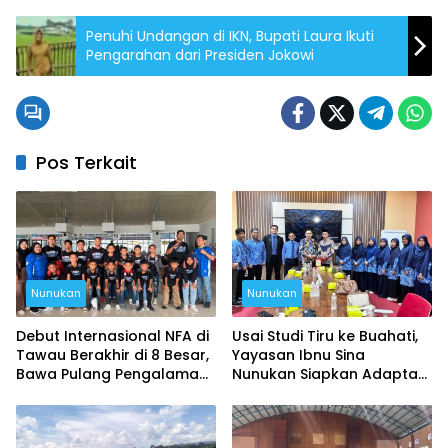
Penuhi Undangan di IKN, Bupati Laura Ikuti
Pengarahan dari Presiden Jokowi
Pos Terkait
Nunukan
Nunukan
Debut Internasional NFA di
Usai Studi Tiru ke Buahati,
Tawau Berakhir di 8 Besar,
Yayasan Ibnu Sina
Bawa Pulang Pengalaman
Nunukan Siapkan Adaptasi
Berharga
Program Pendidikan