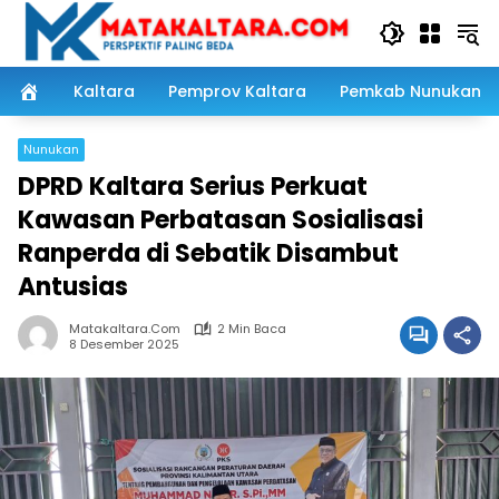
Langsung
ke
konten
Kaltara
Pemprov Kaltara
Pemkab Nunukan
Nunukan
DPRD Kaltara Serius Perkuat
Kawasan Perbatasan Sosialisasi
Ranperda di Sebatik Disambut
Antusias
Matakaltara.com
2 Min Baca
8 Desember 2025