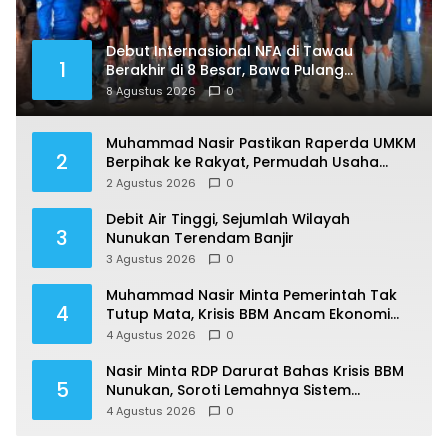
Debut Internasional NFA di Tawau
1
Berakhir di 8 Besar, Bawa Pulang
Pengalaman Berharga
8 Agustus 2026
0
Muhammad Nasir Pastikan Raperda UMKM
2
Berpihak ke Rakyat, Permudah Usaha
hingga Perluas Pasar
2 Agustus 2026
0
Debit Air Tinggi, Sejumlah Wilayah
3
Nunukan Terendam Banjir
3 Agustus 2026
0
Muhammad Nasir Minta Pemerintah Tak
4
Tutup Mata, Krisis BBM Ancam Ekonomi
Masyarakat Nunukan
4 Agustus 2026
0
Nasir Minta RDP Darurat Bahas Krisis BBM
5
Nunukan, Soroti Lemahnya Sistem
Distribusi
4 Agustus 2026
0