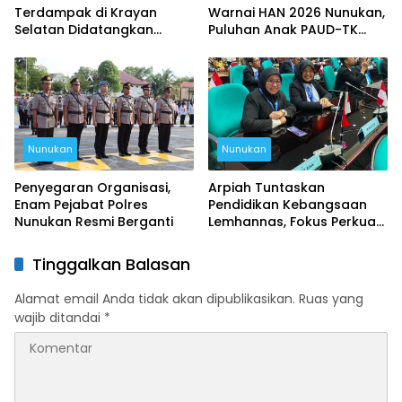
Terdampak di Krayan
Warnai HAN 2026 Nunukan,
Selatan Didatangkan
Puluhan Anak PAUD-TK
Lewat Udara
Berani Tampil di Panggung
Nunukan
Nunukan
Penyegaran Organisasi,
Arpiah Tuntaskan
Enam Pejabat Polres
Pendidikan Kebangsaan
Nunukan Resmi Berganti
Lemhannas, Fokus Perkuat
NKRI dari Nunukan
Tinggalkan Balasan
Alamat email Anda tidak akan dipublikasikan.
Ruas yang
wajib ditandai
*