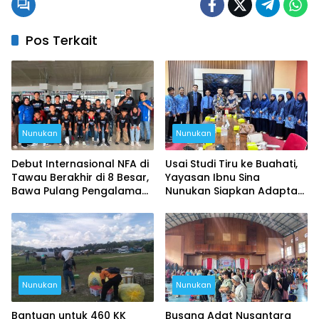
Pos Terkait
Nunukan
Nunukan
Debut Internasional NFA di
Usai Studi Tiru ke Buahati,
Tawau Berakhir di 8 Besar,
Yayasan Ibnu Sina
Bawa Pulang Pengalaman
Nunukan Siapkan Adaptasi
Berharga
Program Pendidikan
Nunukan
Nunukan
Bantuan untuk 460 KK
Busana Adat Nusantara