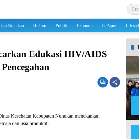
kab Nunukan
Hukum
Politik
Ekonomi
E-Paper
Lifesty
carkan Edukasi HIV/AIDS
s Pencegahan
Dinas Kesehatan Kabupaten Nunukan menekankan
maja dan usia produktif.