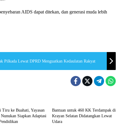
 penyebaran AIDS dapat ditekan, dan generasi muda lebih
i Tak Boleh Mundur Menolak Pilkada Lewat DPRD Menguatkan Kedaulatan Rakyat
n
Nunukan
i Tiru ke Buahati, Yayasan
Bantuan untuk 460 KK Terdampak di
a Nunukan Siapkan Adaptasi
Krayan Selatan Didatangkan Lewat
Pendidikan
Udara