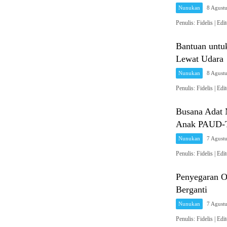
Nunukan
8 Agust
Penulis: Fidelis 
Bantuan untu
Lewat Udara
Nunukan
8 Agust
Penulis: Fidelis 
Busana Adat 
Anak PAUD-T
Nunukan
7 Agust
Penulis: Fidelis 
Penyegaran O
Berganti
Nunukan
7 Agust
Penulis: Fidelis 