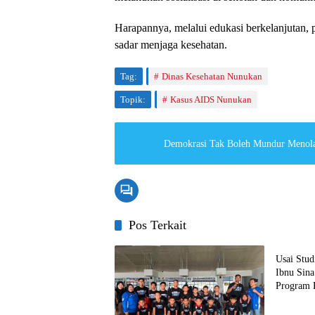
Harapannya, melalui edukasi berkelanjutan,
sadar menjaga kesehatan.
Tag:
Dinas Kesehatan Nunukan
Topik:
Kasus AIDS Nunukan
Demokras
Pos Terkait
Nunuka
Usai Stud
Ibnu Sin
Program 