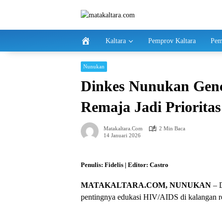
Langsung
ke
konten
Kaltara
Pemprov Kaltara
Pem
Nunukan
Dinkes Nunukan Gen
Remaja Jadi Priorita
Matakaltara.com
2 Min Baca
14 Januari 2026
Penulis: Fidelis | Editor: Castro
MATAKALTARA.COM, NUNUKAN
– 
pentingnya edukasi HIV/AIDS di kalangan re