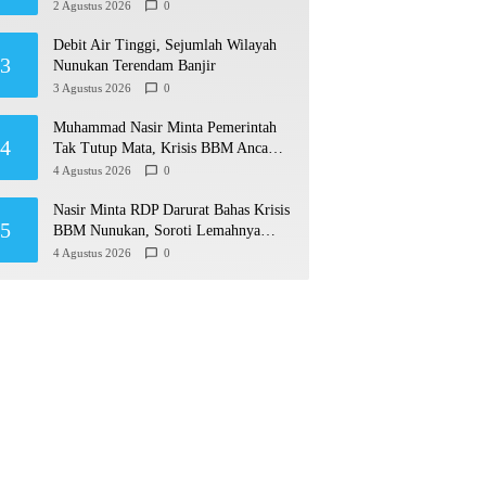
Permudah Usaha hingga Perluas Pasar
2 Agustus 2026
0
Debit Air Tinggi, Sejumlah Wilayah
3
Nunukan Terendam Banjir
3 Agustus 2026
0
Muhammad Nasir Minta Pemerintah
4
Tak Tutup Mata, Krisis BBM Ancam
Ekonomi Masyarakat Nunukan
4 Agustus 2026
0
Nasir Minta RDP Darurat Bahas Krisis
5
BBM Nunukan, Soroti Lemahnya
Sistem Distribusi
4 Agustus 2026
0