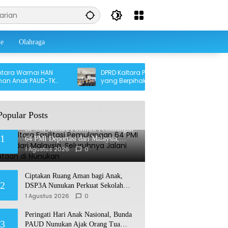
le
Olahraga
 Warnai HAN
DPRD Kaltara Perjuangkan Perda Koperasi
 Anak PAUD-TK
yang Berpihak pada Petani, Nelayan, dan
ung
UMKM
Popular Posts
BP3MI Kaltara Fasilitasi Pemulangan
1
64 PMI Deportasi dari Malaysia,
Seluruhnya Jalani Pendataan di
1 Agustus 2026
0
Nunukan
Ciptakan Ruang Aman bagi Anak,
2
DSP3A Nunukan Perkuat Sekolah
Ramah Anak
1 Agustus 2026
0
Peringati Hari Anak Nasional, Bunda
3
PAUD Nunukan Ajak Orang Tua