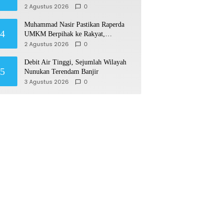
Biasakan Anak Gemar Berolahraga
2 Agustus 2026
0
Muhammad Nasir Pastikan Raperda
4
UMKM Berpihak ke Rakyat,
Permudah Usaha hingga Perluas Pasar
2 Agustus 2026
0
Debit Air Tinggi, Sejumlah Wilayah
5
Nunukan Terendam Banjir
3 Agustus 2026
0