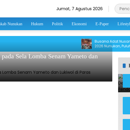
Jumat, 7 Agustus 2026
kab Nunukan
Hukum
Politik
Ekonomi
E-Paper
Lifesty
Busana Adat Nusantara
2026 Nunukan, Puluhan
Berani Tampil di Pangg
t pada Sela Lomba Senam Yameto dan