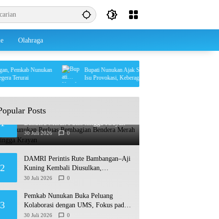
le
Olahraga
 Pemkab Nunukan
Bupati Nunukan Ajak Semua Elemen Bersatu Redam
Terurai
Isu Provokasi, Keberagaman Jadi Kekuatan Daerah
Popular Posts
Pemkab Nunukan Perluas Pembagian
1
Bendera Merah Putih hingga Krayan
30 Juli 2026
0
DAMRI Perintis Rute Bambangan–Aji
2
Kuning Kembali Diusulkan,
Ditargetkan Mengaspal pada 2027
30 Juli 2026
0
Pemkab Nunukan Buka Peluang
3
Kolaborasi dengan UMS, Fokus pada
Penguatan Kawasan Perbatasan
30 Juli 2026
0