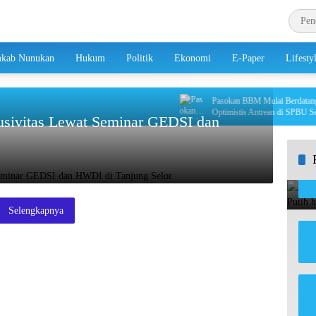
kab Nunukan
Hukum
Politik
Ekonomi
E-Paper
Lifesty
Pasokan BBM Mulai Berdatangan,
Optimistis Antrean di SPBU Segera 
usivitas Lewat Seminar GEDSI dan
Selengkapnya