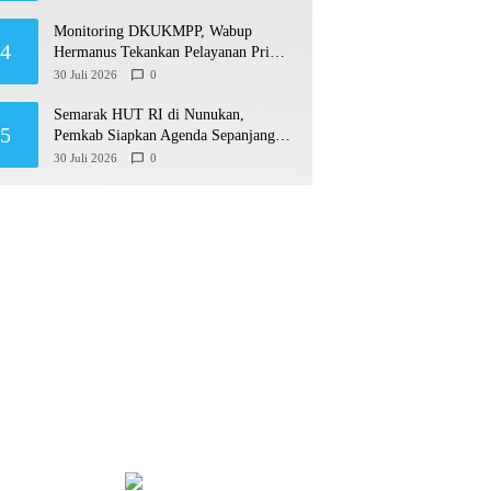
Monitoring DKUKMPP, Wabup
4
Hermanus Tekankan Pelayanan Prima
dan Program Berdampak
30 Juli 2026
0
Semarak HUT RI di Nunukan,
5
Pemkab Siapkan Agenda Sepanjang
Agustusan
30 Juli 2026
0