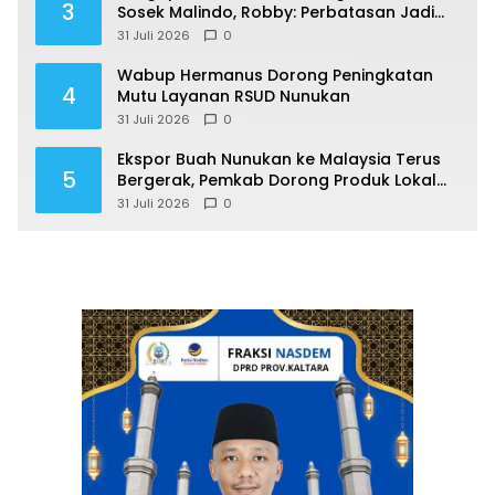
3
Sosek Malindo, Robby: Perbatasan Jadi
Motor Ekonomi
31 Juli 2026
0
Wabup Hermanus Dorong Peningkatan
4
Mutu Layanan RSUD Nunukan
31 Juli 2026
0
Ekspor Buah Nunukan ke Malaysia Terus
5
Bergerak, Pemkab Dorong Produk Lokal
Naik Kelas
31 Juli 2026
0