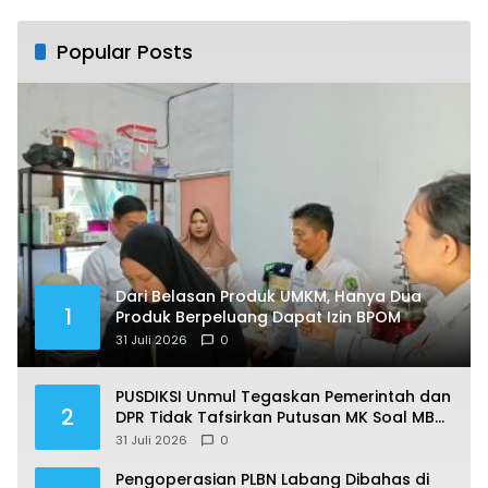
Popular Posts
Dari Belasan Produk UMKM, Hanya Dua
1
Produk Berpeluang Dapat Izin BPOM
31 Juli 2026
0
PUSDIKSI Unmul Tegaskan Pemerintah dan
2
DPR Tidak Tafsirkan Putusan MK Soal MBG
Sesuka Hati
31 Juli 2026
0
Pengoperasian PLBN Labang Dibahas di