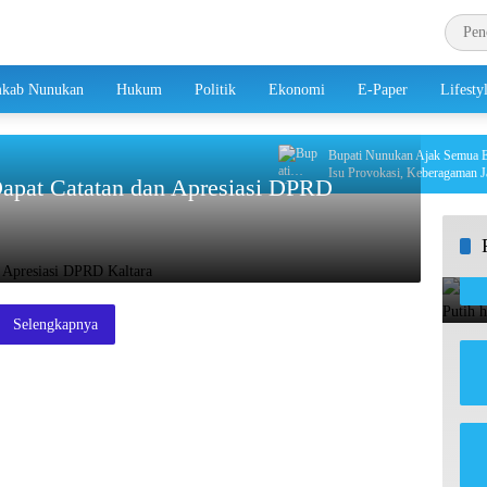
kab Nunukan
Hukum
Politik
Ekonomi
E-Paper
Lifesty
Bupati Nunukan Ajak Semua Eleme
Isu Provokasi, Keberagaman Jadi K
Dapat Catatan dan Apresiasi DPRD
Selengkapnya