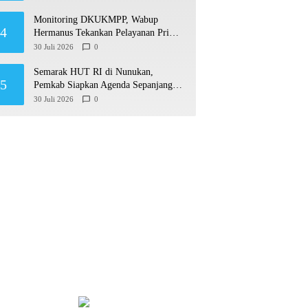
Monitoring DKUKMPP, Wabup
4
Hermanus Tekankan Pelayanan Prima
dan Program Berdampak
30 Juli 2026
0
Semarak HUT RI di Nunukan,
5
Pemkab Siapkan Agenda Sepanjang
Agustusan
30 Juli 2026
0