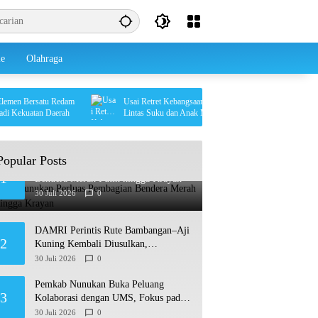
le
Olahraga
n Bersatu Redam
Usai Retret Kebangsaan, Arpiah Dorong Forum
ekuatan Daerah
Lintas Suku dan Anak Muda untuk Tangkal Ancaman
Ideologi
Popular Posts
Pemkab Nunukan Perluas Pembagian
1
Bendera Merah Putih hingga Krayan
30 Juli 2026
0
DAMRI Perintis Rute Bambangan–Aji
2
Kuning Kembali Diusulkan,
Ditargetkan Mengaspal pada 2027
30 Juli 2026
0
Pemkab Nunukan Buka Peluang
3
Kolaborasi dengan UMS, Fokus pada
Penguatan Kawasan Perbatasan
30 Juli 2026
0