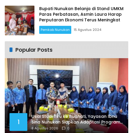
Bupati Nunukan Belanja di Stand UMKM
Paras Perbatasan, Asmin Laura Harap
Perputaran Ekonomi Terus Meningkat
Pemkab Nunukan
15 Agustus 2024
Popular Posts
Usai Studi Tiru ke Buahati, Yayasan Ibnu
1
Sina Nunukan Siapkan Adaptasi Program
Pendidikan
8 Agustus 2026
0