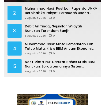
Muhammad Nasir Pastikan Raperda UMKM
2
Berpihak ke Rakyat, Permudah Usaha
hingga Perluas Pasar
2 Agustus 2026
0
Debit Air Tinggi, Sejumlah Wilayah
3
Nunukan Terendam Banjir
3 Agustus 2026
0
Muhammad Nasir Minta Pemerintah Tak
4
Tutup Mata, Krisis BBM Ancam Ekonomi
Masyarakat Nunukan
4 Agustus 2026
0
Nasir Minta RDP Darurat Bahas Krisis BBM
5
Nunukan, Soroti Lemahnya Sistem
Distribusi
4 Agustus 2026
0