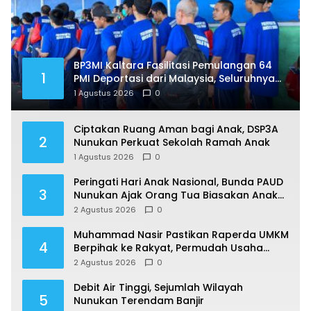
BP3MI Kaltara Fasilitasi Pemulangan 64
1
PMI Deportasi dari Malaysia, Seluruhnya
Jalani Pendataan di Nunukan
1 Agustus 2026
0
Ciptakan Ruang Aman bagi Anak, DSP3A
2
Nunukan Perkuat Sekolah Ramah Anak
1 Agustus 2026
0
Peringati Hari Anak Nasional, Bunda PAUD
3
Nunukan Ajak Orang Tua Biasakan Anak
Gemar Berolahraga
2 Agustus 2026
0
Muhammad Nasir Pastikan Raperda UMKM
4
Berpihak ke Rakyat, Permudah Usaha
hingga Perluas Pasar
2 Agustus 2026
0
Debit Air Tinggi, Sejumlah Wilayah
5
Nunukan Terendam Banjir