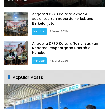
Pembangunan
17 Maret 2026
Anggota DPRD Kaltara Akbar Ali
Sosialisasikan Raperda Perkebunan
Berkelanjutan
Nunukan
17 Maret 2026
Anggota DPRD Kaltara Sosialisasikan
Raperda Penghargaan Daerah di
Nunukan
Nunukan
14 Maret 2026
Popular Posts