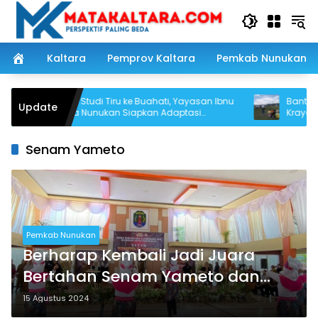
Langsung
ke
konten
Kaltara
Pemprov Kaltara
Pemkab Nunukan
Usai Studi Tiru ke Buahati, Yayasan Ibnu
Bantuan untu
Update
Sina Nunukan Siapkan Adaptasi
Krayan Selat
Program Pendidikan
Udara
Senam Yameto
Pemkab Nunukan
Berharap Kembali Jadi Juara
Bertahan Senam Yameto dan
Lukiwol, SMPN 2 Nunukan
15 Agustus 2024