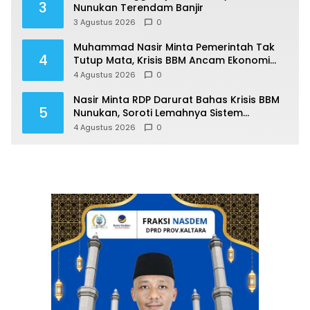
3
Nunukan Terendam Banjir
3 Agustus 2026
0
Muhammad Nasir Minta Pemerintah Tak
4
Tutup Mata, Krisis BBM Ancam Ekonomi
Masyarakat Nunukan
4 Agustus 2026
0
Nasir Minta RDP Darurat Bahas Krisis BBM
5
Nunukan, Soroti Lemahnya Sistem
Distribusi
4 Agustus 2026
0