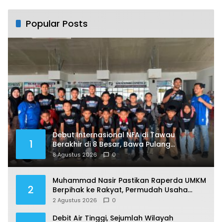
Prasetya
Popular Posts
Debut Internasional NFA di Tawau
1
Berakhir di 8 Besar, Bawa Pulang
Pengalaman Berharga
8 Agustus 2026
0
Muhammad Nasir Pastikan Raperda UMKM
2
Berpihak ke Rakyat, Permudah Usaha
hingga Perluas Pasar
2 Agustus 2026
0
Debit Air Tinggi, Sejumlah Wilayah