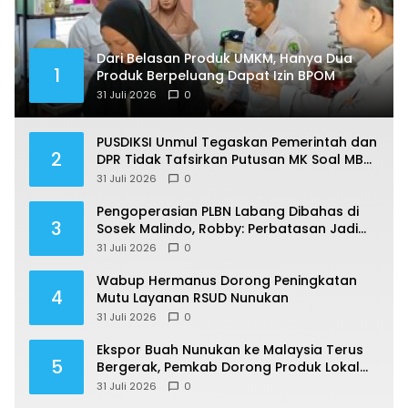
Dari Belasan Produk UMKM, Hanya Dua
1
Produk Berpeluang Dapat Izin BPOM
31 Juli 2026
0
PUSDIKSI Unmul Tegaskan Pemerintah dan
2
DPR Tidak Tafsirkan Putusan MK Soal MBG
Sesuka Hati
31 Juli 2026
0
Pengoperasian PLBN Labang Dibahas di
3
Sosek Malindo, Robby: Perbatasan Jadi
Motor Ekonomi
31 Juli 2026
0
Wabup Hermanus Dorong Peningkatan
4
Mutu Layanan RSUD Nunukan
31 Juli 2026
0
Ekspor Buah Nunukan ke Malaysia Terus
5
Bergerak, Pemkab Dorong Produk Lokal
Naik Kelas
31 Juli 2026
0