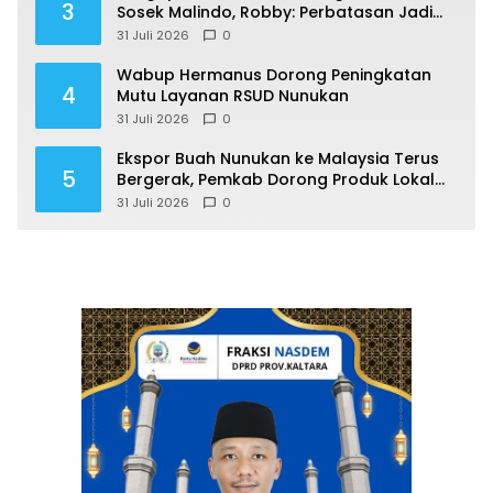
3
Sosek Malindo, Robby: Perbatasan Jadi
Motor Ekonomi
31 Juli 2026
0
Wabup Hermanus Dorong Peningkatan
4
Mutu Layanan RSUD Nunukan
31 Juli 2026
0
Ekspor Buah Nunukan ke Malaysia Terus
5
Bergerak, Pemkab Dorong Produk Lokal
Naik Kelas
31 Juli 2026
0