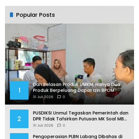
Popular Posts
Dari Belasan Produk UMKM, Hanya Dua
1
Produk Berpeluang Dapat Izin BPOM
31 Juli 2026
0
PUSDIKSI Unmul Tegaskan Pemerintah dan
2
DPR Tidak Tafsirkan Putusan MK Soal MBG
Sesuka Hati
31 Juli 2026
0
Pengoperasian PLBN Labang Dibahas di