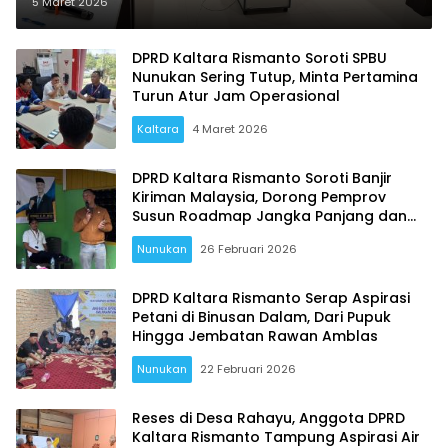
Aturan tak Sekadar Normatif
5 Maret 2026
DPRD Kaltara Rismanto Soroti SPBU
Nunukan Sering Tutup, Minta Pertamina
Turun Atur Jam Operasional
Kaltara
4 Maret 2026
DPRD Kaltara Rismanto Soroti Banjir
Kiriman Malaysia, Dorong Pemprov
Susun Roadmap Jangka Panjang dan
Alokasikan BTT
Nunukan
26 Februari 2026
DPRD Kaltara Rismanto Serap Aspirasi
Petani di Binusan Dalam, Dari Pupuk
Hingga Jembatan Rawan Amblas
Nunukan
22 Februari 2026
Reses di Desa Rahayu, Anggota DPRD
Kaltara Rismanto Tampung Aspirasi Air