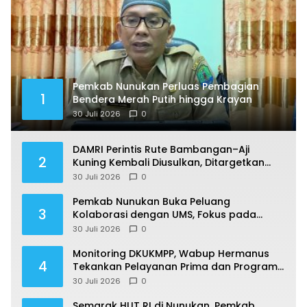
Pemkab Nunukan Perluas Pembagian
1
Bendera Merah Putih hingga Krayan
30 Juli 2026
0
DAMRI Perintis Rute Bambangan–Aji
2
Kuning Kembali Diusulkan, Ditargetkan
Mengaspal pada 2027
30 Juli 2026
0
Pemkab Nunukan Buka Peluang
3
Kolaborasi dengan UMS, Fokus pada
Penguatan Kawasan Perbatasan
30 Juli 2026
0
Monitoring DKUKMPP, Wabup Hermanus
4
Tekankan Pelayanan Prima dan Program
Berdampak
30 Juli 2026
0
Semarak HUT RI di Nunukan, Pemkab