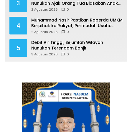
3
Nunukan Ajak Orang Tua Biasakan Anak
Gemar Berolahraga
2 Agustus 2026
0
Muhammad Nasir Pastikan Raperda UMKM
4
Berpihak ke Rakyat, Permudah Usaha
hingga Perluas Pasar
2 Agustus 2026
0
Debit Air Tinggi, Sejumlah Wilayah
5
Nunukan Terendam Banjir
3 Agustus 2026
0