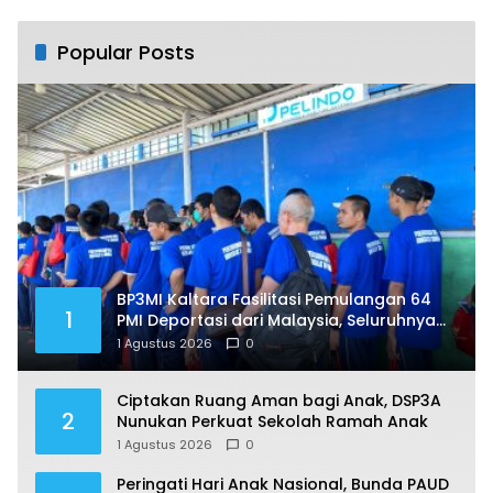
Popular Posts
BP3MI Kaltara Fasilitasi Pemulangan 64
1
PMI Deportasi dari Malaysia, Seluruhnya
Jalani Pendataan di Nunukan
1 Agustus 2026
0
Ciptakan Ruang Aman bagi Anak, DSP3A
2
Nunukan Perkuat Sekolah Ramah Anak
1 Agustus 2026
0
Peringati Hari Anak Nasional, Bunda PAUD