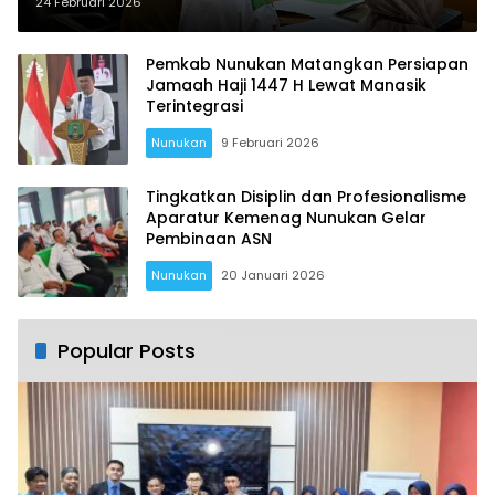
Penanganan Dinilai Lamban
24 Februari 2026
Pemkab Nunukan Matangkan Persiapan
Jamaah Haji 1447 H Lewat Manasik
Terintegrasi
Nunukan
9 Februari 2026
Tingkatkan Disiplin dan Profesionalisme
Aparatur Kemenag Nunukan Gelar
Pembinaan ASN
Nunukan
20 Januari 2026
Popular Posts