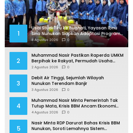
Usai Studi Tiru ke Buahati, Yayasan Ibnu
1
Sina Nunukan Siapkan Adaptasi Program
Pendidikan
8 Agustus 2026
0
Muhammad Nasir Pastikan Raperda UMKM
2
Berpihak ke Rakyat, Permudah Usaha
hingga Perluas Pasar
2 Agustus 2026
0
Debit Air Tinggi, Sejumlah Wilayah
3
Nunukan Terendam Banjir
3 Agustus 2026
0
Muhammad Nasir Minta Pemerintah Tak
4
Tutup Mata, Krisis BBM Ancam Ekonomi
Masyarakat Nunukan
4 Agustus 2026
0
Nasir Minta RDP Darurat Bahas Krisis BBM
5
Nunukan, Soroti Lemahnya Sistem