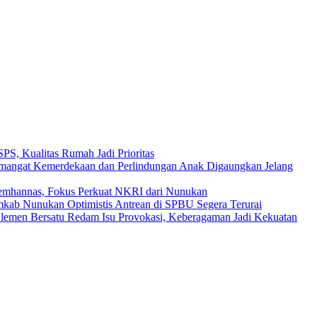
S, Kualitas Rumah Jadi Prioritas
Semangat Kemerdekaan dan Perlindungan Anak Digaungkan Jelang
emhannas, Fokus Perkuat NKRI dari Nunukan
kab Nunukan Optimistis Antrean di SPBU Segera Terurai
lemen Bersatu Redam Isu Provokasi, Keberagaman Jadi Kekuatan