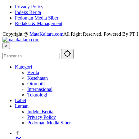
Privacy Policy
Indeks Berita
Pedoman Media Siber
Redaksi & Management
Copyright @
MataKaltara.com
All Right Reserved. Powered By
×
Kategori
Berita
Kesehatan
Otomotif
Internasional
Teknologi
Label
Laman
Indeks Berita
Privacy Policy
Pedoman Media Siber