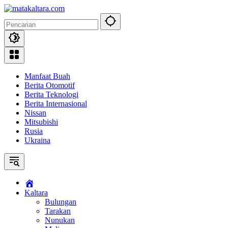
Langsung
ke
konten
Manfaat Buah
Berita Otomotif
Berita Teknologi
Berita Internasional
Nissan
Mitsubishi
Rusia
Ukraina
Kaltara
Bulungan
Tarakan
Nunukan