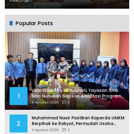
4 Mei 2026
Popular Posts
Usai Studi Tiru ke Buahati, Yayasan Ibnu
1
Sina Nunukan Siapkan Adaptasi Program
Pendidikan
8 Agustus 2026
0
Muhammad Nasir Pastikan Raperda UMKM
2
Berpihak ke Rakyat, Permudah Usaha
hingga Perluas Pasar
2 Agustus 2026
0