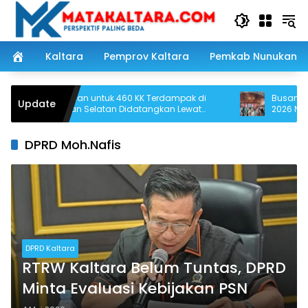
Langsung
ke
konten
Kaltara
Pemprov Kaltara
Pemkab Nunukan
Bantuan untuk 460 KK Terdampak di
Busana Adat 
Update
Krayan Selatan Didatangkan Lewat
2026 Nunukan,
Udara
Berani Tampil
DPRD Moh.Nafis
DPRD Kaltara
RTRW Kaltara Belum Tuntas, DPRD
Minta Evaluasi Kebijakan PSN