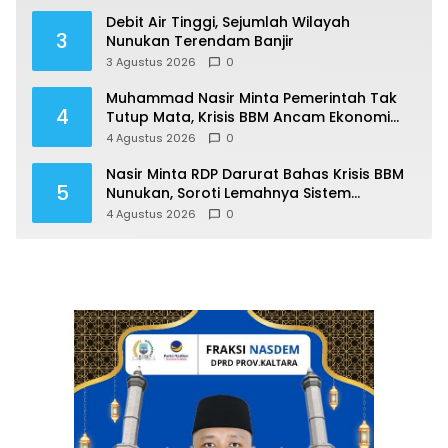
Debit Air Tinggi, Sejumlah Wilayah
3
Nunukan Terendam Banjir
3 Agustus 2026
0
Muhammad Nasir Minta Pemerintah Tak
4
Tutup Mata, Krisis BBM Ancam Ekonomi
Masyarakat Nunukan
4 Agustus 2026
0
Nasir Minta RDP Darurat Bahas Krisis BBM
5
Nunukan, Soroti Lemahnya Sistem
Distribusi
4 Agustus 2026
0