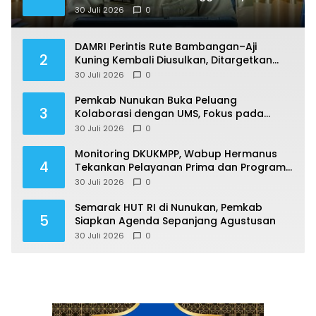
30 Juli 2026
0
DAMRI Perintis Rute Bambangan–Aji
2
Kuning Kembali Diusulkan, Ditargetkan
Mengaspal pada 2027
30 Juli 2026
0
Pemkab Nunukan Buka Peluang
3
Kolaborasi dengan UMS, Fokus pada
Penguatan Kawasan Perbatasan
30 Juli 2026
0
Monitoring DKUKMPP, Wabup Hermanus
4
Tekankan Pelayanan Prima dan Program
Berdampak
30 Juli 2026
0
Semarak HUT RI di Nunukan, Pemkab
5
Siapkan Agenda Sepanjang Agustusan
30 Juli 2026
0