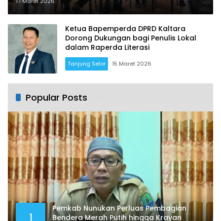
Organisasi Olahraga dan Pemuda
17 Maret 2026
Ketua Bapemperda DPRD Kaltara
Dorong Dukungan bagi Penulis Lokal
dalam Raperda Literasi
Tanjung Selor
15 Maret 2026
Popular Posts
Pemkab Nunukan Perluas Pembagian
1
Bendera Merah Putih hingga Krayan