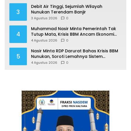
Debit Air Tinggi, Sejumlah Wilayah
3
Nunukan Terendam Banjir
3 Agustus 2026
0
Muhammad Nasir Minta Pemerintah Tak
4
Tutup Mata, Krisis BBM Ancam Ekonomi
Masyarakat Nunukan
4 Agustus 2026
0
Nasir Minta RDP Darurat Bahas Krisis BBM
5
Nunukan, Soroti Lemahnya Sistem
Distribusi
4 Agustus 2026
0