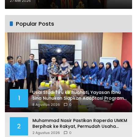
Lapangan
27 Mei 2026
Popular Posts
Usai Studi Tiru ke Buahati, Yayasan Ibnu
1
Sina Nunukan Siapkan Adaptasi Program
Pendidikan
8 Agustus 2026
0
Muhammad Nasir Pastikan Raperda UMKM
2
Berpihak ke Rakyat, Permudah Usaha
hingga Perluas Pasar
2 Agustus 2026
0