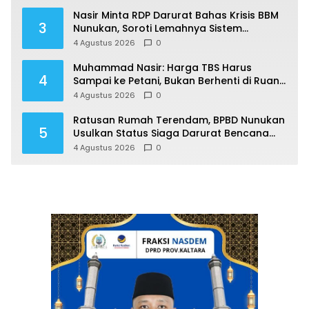
Nasir Minta RDP Darurat Bahas Krisis BBM
3
Nunukan, Soroti Lemahnya Sistem
Distribusi
4 Agustus 2026
0
Muhammad Nasir: Harga TBS Harus
4
Sampai ke Petani, Bukan Berhenti di Ruang
Rapat
4 Agustus 2026
0
Ratusan Rumah Terendam, BPBD Nunukan
5
Usulkan Status Siaga Darurat Bencana
Hidrometeorologi
4 Agustus 2026
0