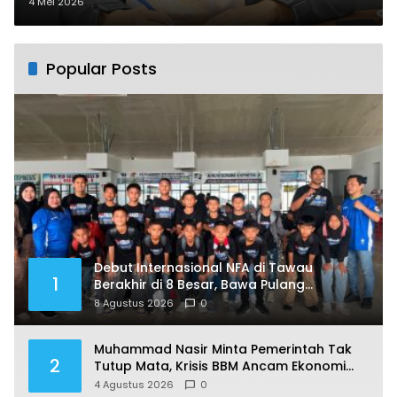
4 Mei 2026
Popular Posts
Debut Internasional NFA di Tawau
1
Berakhir di 8 Besar, Bawa Pulang
Pengalaman Berharga
8 Agustus 2026
0
Muhammad Nasir Minta Pemerintah Tak
2
Tutup Mata, Krisis BBM Ancam Ekonomi
Masyarakat Nunukan
4 Agustus 2026
0