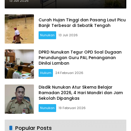
Absen
13 Juli 2026
Curah Hujan Tinggi dan Pasang Laut Picu
Banjir Terbesar di Sebatik Tengah
Nunukan
13 Juli 2026
DPRD Nunukan Tegur OPD Soal Dugaan
Perundungan Guru PAI, Penanganan
Dinilai Lamban
Hukum
24 Februari 2026
Disdik Nunukan Atur Skema Belajar
Ramadan 2026, 4 Hari Mandiri dan Jam
Sekolah Dipangkas
Nunukan
19 Februari 2026
Popular Posts