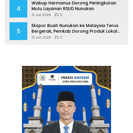
Wabup Hermanus Dorong Peningkatan
4
Mutu Layanan RSUD Nunukan
31 Juli 2026
0
Ekspor Buah Nunukan ke Malaysia Terus
5
Bergerak, Pemkab Dorong Produk Lokal
Naik Kelas
31 Juli 2026
0