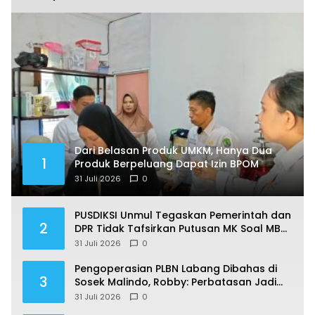
Dari Belasan Produk UMKM, Hanya Dua
1
Produk Berpeluang Dapat Izin BPOM
31 Juli 2026
0
PUSDIKSI Unmul Tegaskan Pemerintah dan
2
DPR Tidak Tafsirkan Putusan MK Soal MBG
Sesuka Hati
31 Juli 2026
0
Pengoperasian PLBN Labang Dibahas di
3
Sosek Malindo, Robby: Perbatasan Jadi
Motor Ekonomi
31 Juli 2026
0