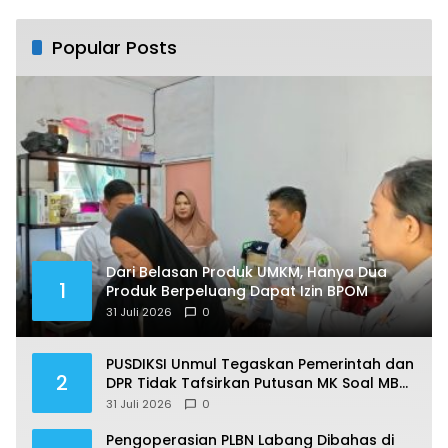
Sebelum Ada Korban
Popular Posts
Dari Belasan Produk UMKM, Hanya Dua
1
Produk Berpeluang Dapat Izin BPOM
31 Juli 2026
0
PUSDIKSI Unmul Tegaskan Pemerintah dan
2
DPR Tidak Tafsirkan Putusan MK Soal MBG
Sesuka Hati
31 Juli 2026
0
Pengoperasian PLBN Labang Dibahas di