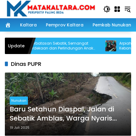
Langsung
ke
konten
Kaltara
Pemprov Kaltara
Pemkab Nunukan
Dari Perbatasan Sebatik, Semangat
Arpiah Tuntas
Update
Kemerdekaan dan Perlindungan Anak
Kebangsaan L
Digaungkan Jelang HUT RI ke-81
NKRI dari Nun
Dinas PUPR
Nunukan
Baru Setahun Diaspal, Jalan di
Sebatik Amblas, Warga Nyaris
Celaka Kades Minta Perbaikan
19 Juli 2025