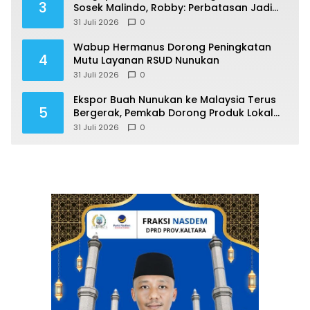
3
Sosek Malindo, Robby: Perbatasan Jadi
Motor Ekonomi
31 Juli 2026
0
Wabup Hermanus Dorong Peningkatan
4
Mutu Layanan RSUD Nunukan
31 Juli 2026
0
Ekspor Buah Nunukan ke Malaysia Terus
5
Bergerak, Pemkab Dorong Produk Lokal
Naik Kelas
31 Juli 2026
0