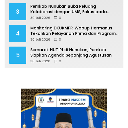
Pemkab Nunukan Buka Peluang
3
Kolaborasi dengan UMS, Fokus pada
Penguatan Kawasan Perbatasan
30 Juli 2026
0
Monitoring DKUKMPP, Wabup Hermanus
4
Tekankan Pelayanan Prima dan Program
Berdampak
30 Juli 2026
0
Semarak HUT RI di Nunukan, Pemkab
5
Siapkan Agenda Sepanjang Agustusan
30 Juli 2026
0