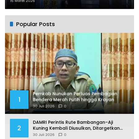
Bedug Sahur di Nunukan
16 Maret 2026
Popular Posts
Pemkab Nunukan Perluas Pembagian
1
Bendera Merah Putih hingga Krayan
30 Juli 2026
0
DAMRI Perintis Rute Bambangan–Aji
2
Kuning Kembali Diusulkan, Ditargetkan
Mengaspal pada 2027
30 Juli 2026
0