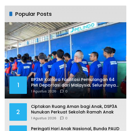
Masuk DIM
Popular Posts
BP3MI Kaltara Fasilitasi Pemulangan 64
1
PMI Deportasi dari Malaysia, Seluruhnya
Jalani Pendataan di Nunukan
1 Agustus 2026
0
Ciptakan Ruang Aman bagi Anak, DSP3A
2
Nunukan Perkuat Sekolah Ramah Anak
1 Agustus 2026
0
Peringati Hari Anak Nasional, Bunda PAUD