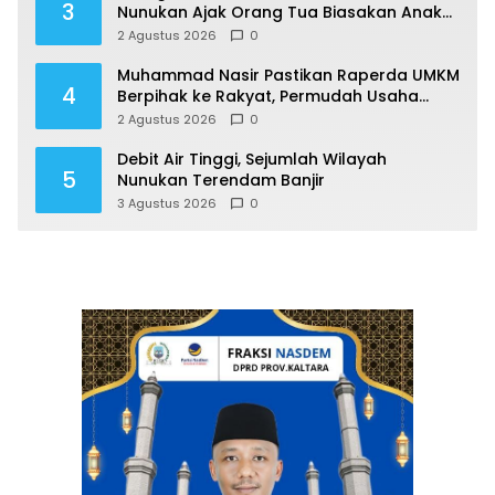
3
Nunukan Ajak Orang Tua Biasakan Anak
Gemar Berolahraga
2 Agustus 2026
0
Muhammad Nasir Pastikan Raperda UMKM
4
Berpihak ke Rakyat, Permudah Usaha
hingga Perluas Pasar
2 Agustus 2026
0
Debit Air Tinggi, Sejumlah Wilayah
5
Nunukan Terendam Banjir
3 Agustus 2026
0