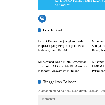
Ketua DPRD Kaltara Hadiri Rakor Pe
Antikorupsi
Pos Terkait
DPRD Kaltara
DPRD Ka
DPRD Kaltara Perjuangkan Perda
Muhammad
Koperasi yang Berpihak pada Petani,
Sampai ke
Nelayan, dan UMKM
Ruang Ra
DPRD Kaltara
DPRD Ka
Muhammad Nasir Minta Pemerintah
Muhammad
Tak Tutup Mata, Krisis BBM Ancam
UMKM Ber
Ekonomi Masyarakat Nunukan
Permudah
Pasar
Tinggalkan Balasan
Alamat email Anda tidak akan dipublikasikan.
Rua