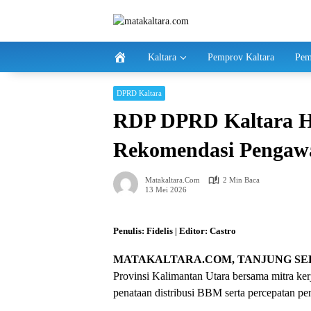
Langsung
ke
konten
Kaltara
Pemprov Kaltara
Pem
DPRD Kaltara
RDP DPRD Kaltara H
Rekomendasi Pengaw
Matakaltara.com
2 Min Baca
13 Mei 2026
Penulis: Fidelis | Editor: Castro
MATAKALTARA.COM, TANJUNG SE
Provinsi Kalimantan Utara bersama mitra kerj
penataan distribusi BBM serta percepatan pen