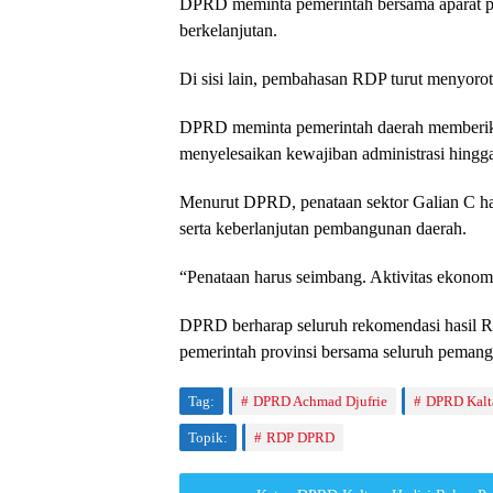
DPRD meminta pemerintah bersama aparat p
berkelanjutan.
Di sisi lain, pembahasan RDP turut menyorot
DPRD meminta pemerintah daerah memberik
menyelesaikan kewajiban administrasi hingga
Menurut DPRD, penataan sektor Galian C har
serta keberlanjutan pembangunan daerah.
“Penataan harus seimbang. Aktivitas ekonomi 
DPRD berharap seluruh rekomendasi hasil RDP
pemerintah provinsi bersama seluruh pemang
Tag:
DPRD Achmad Djufrie
DPRD Kalt
Topik:
RDP DPRD