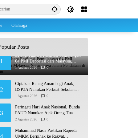
le
Olahraga
Popular Posts
BP3MI Kaltara Fasilitasi Pemulangan
1
64 PMI Deportasi dari Malaysia,
Seluruhnya Jalani Pendataan di
1 Agustus 2026
0
Nunukan
Ciptakan Ruang Aman bagi Anak,
2
DSP3A Nunukan Perkuat Sekolah
Ramah Anak
1 Agustus 2026
0
Peringati Hari Anak Nasional, Bunda
3
PAUD Nunukan Ajak Orang Tua
Biasakan Anak Gemar Berolahraga
2 Agustus 2026
0
Muhammad Nasir Pastikan Raperda
4
UMKM Berpihak ke Rakyat,