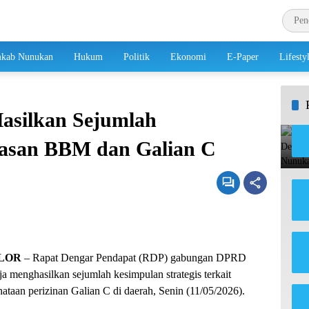
kab Nunukan
Hukum
Politik
Ekonomi
E-Paper
Lifesty
asilkan Sejumlah
asan BBM dan Galian C
LOR
– Rapat Dengar Pendapat (RDP) gabungan DPRD
a menghasilkan sejumlah kesimpulan strategis terkait
ataan perizinan Galian C di daerah, Senin (11/05/2026).