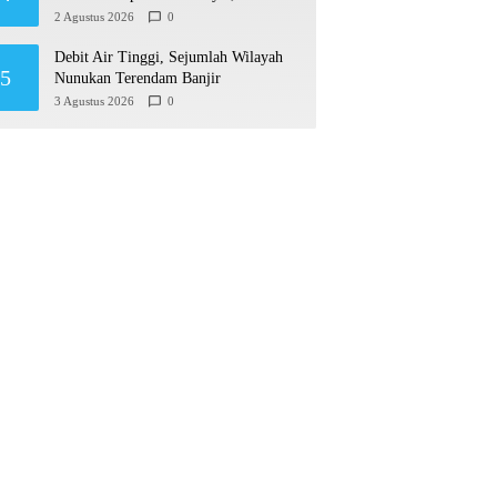
Permudah Usaha hingga Perluas Pasar
2 Agustus 2026
0
Debit Air Tinggi, Sejumlah Wilayah
5
Nunukan Terendam Banjir
3 Agustus 2026
0