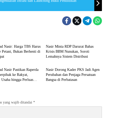
ngendalian Inflasi dan Launching Buku Pendidikan
ltara
DPRD Kaltara
 Nasir: Harga TBS Harus
Nasir Minta RDP Darurat Bahas
 Petani, Bukan Berhenti di
Krisis BBM Nunukan, Soroti
pat
Lemahnya Sistem Distribusi
ltara
DPRD Kaltara
 Nasir Pastikan Raperda
Nasir Dorong Kader PKS Jadi Agen
pihak ke Rakyat,
Perubahan dan Penjaga Persatuan
 Usaha hingga Perluas
Bangsa di Perbatasan
s yang wajib ditandai
*