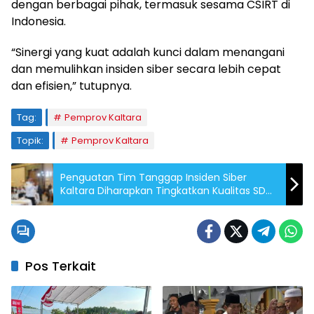
dengan berbagai pihak, termasuk sesama CSIRT di
Indonesia.
“Sinergi yang kuat adalah kunci dalam menangani
dan memulihkan insiden siber secara lebih cepat
dan efisien,” tutupnya.
Tag:
Pemprov Kaltara
Topik:
Pemprov Kaltara
Penguatan Tim Tanggap Insiden Siber
Kaltara Diharapkan Tingkatkan Kualitas SDM
dan Respons Keamanan Digital
Pos Terkait