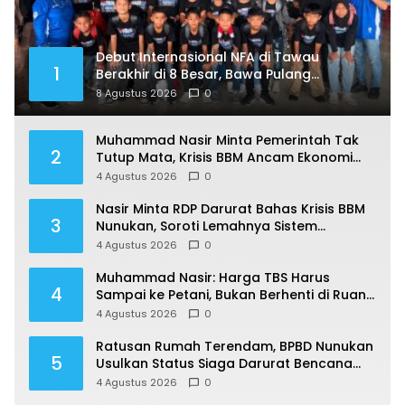
Debut Internasional NFA di Tawau
1
Berakhir di 8 Besar, Bawa Pulang
Pengalaman Berharga
8 Agustus 2026
0
Muhammad Nasir Minta Pemerintah Tak
2
Tutup Mata, Krisis BBM Ancam Ekonomi
Masyarakat Nunukan
4 Agustus 2026
0
Nasir Minta RDP Darurat Bahas Krisis BBM
3
Nunukan, Soroti Lemahnya Sistem
Distribusi
4 Agustus 2026
0
Muhammad Nasir: Harga TBS Harus
4
Sampai ke Petani, Bukan Berhenti di Ruang
Rapat
4 Agustus 2026
0
Ratusan Rumah Terendam, BPBD Nunukan
5
Usulkan Status Siaga Darurat Bencana
Hidrometeorologi
4 Agustus 2026
0