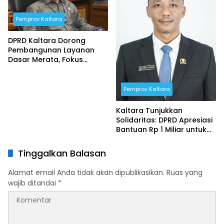
Pemprov Kaltara
DPRD Kaltara Dorong
Pembangunan Layanan
Dasar Merata, Fokus
Infrastruktur, Pendidikan,
dan Kesehatan
Pemprov Kaltara
Kaltara Tunjukkan
Solidaritas: DPRD Apresiasi
Bantuan Rp 1 Miliar untuk
Korban Bencana di Aceh
dan Sumatera
Tinggalkan Balasan
Alamat email Anda tidak akan dipublikasikan.
Ruas yang
wajib ditandai
*