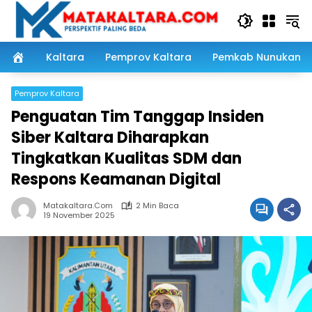
Langsung
ke
konten
Kaltara
Pemprov Kaltara
Pemkab Nunukan
Pemprov Kaltara
Penguatan Tim Tanggap Insiden
Siber Kaltara Diharapkan
Tingkatkan Kualitas SDM dan
Respons Keamanan Digital
Matakaltara.com
2 Min Baca
19 November 2025