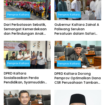
Pemprov Kaltara
Pemprov Kaltara
Dari Perbatasan Sebatik,
Gubernur Kaltara Zainal A
Semangat Kemerdekaan
Paliwang Serukan
dan Perlindungan Anak
Persatuan dalam Safari
Digaungkan Jelang HUT RI
Ramadan di Nunukan
ke-81
Pemprov Kaltara
Pemprov Kaltara
DPRD Kaltara
DPRD Kaltara Dorong
Sosialisasikan Perda
Pemprov Optimalkan Dana
Pendidikan, Syamsuddin
CSR Perusahaan Tambang
Arfah: Wujudkan SDM
dan Perkebunan
Bermutu Merata