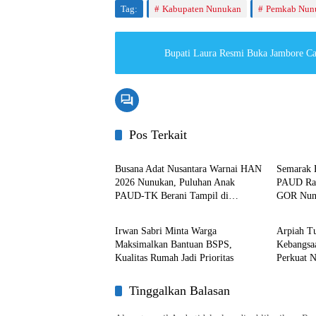
Tag:
Kabupaten Nunukan
Pemkab Nun
Bupati Laura Resmi Buka Jambore C
Pos Terkait
Nunukan
Pemkab
Busana Adat Nusantara Warnai HAN
Semarak 
2026 Nunukan, Puluhan Anak
PAUD Ram
PAUD-TK Berani Tampil di
GOR Nun
Pemkab Nunukan
Nunuka
Panggung
Irwan Sabri Minta Warga
Arpiah T
Maksimalkan Bantuan BSPS,
Kebangsa
Kualitas Rumah Jadi Prioritas
Perkuat 
Tinggalkan Balasan