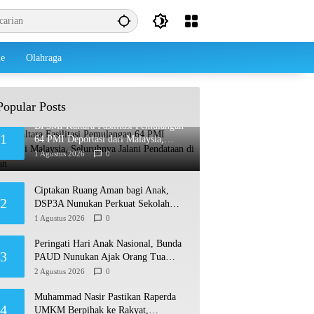
le
Olahraga
Popular Posts
BP3MI Kaltara Fasilitasi Pemulangan
1
64 PMI Deportasi dari Malaysia,
Seluruhnya Jalani Pendataan di
1 Agustus 2026
0
Nunukan
Ciptakan Ruang Aman bagi Anak,
2
DSP3A Nunukan Perkuat Sekolah
Ramah Anak
1 Agustus 2026
0
Peringati Hari Anak Nasional, Bunda
3
PAUD Nunukan Ajak Orang Tua
Biasakan Anak Gemar Berolahraga
2 Agustus 2026
0
Muhammad Nasir Pastikan Raperda
4
UMKM Berpihak ke Rakyat,