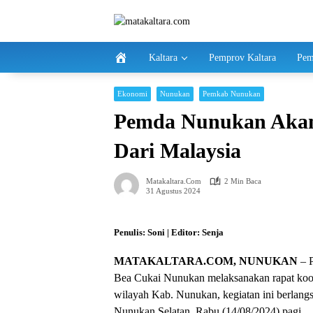
Langsung
ke
konten
Kaltara
Pemprov Kaltara
Pem
Ekonomi
Nunukan
Pemkab Nunukan
Pemda Nunukan Akan 
Dari Malaysia
Matakaltara.com
2 Min Baca
31 Agustus 2024
Penulis: Soni | Editor: Senja
MATAKALTARA.COM, NUNUKAN
– P
Bea Cukai Nunukan melaksanakan rapat koord
wilayah Kab. Nunukan, kegiatan ini berlangs
Nunukan Selatan, Rabu (14/08/2024) pagi.