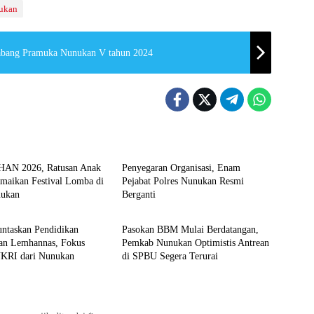
ukan
abang Pramuka Nunukan V tahun 2024
 Nunukan
Nunukan
HAN 2026, Ratusan Anak
Penyegaran Organisasi, Enam
aikan Festival Lomba di
Pejabat Polres Nunukan Resmi
ukan
Berganti
n
Pemkab Nunukan
untaskan Pendidikan
Pasokan BBM Mulai Berdatangan,
an Lemhannas, Fokus
Pemkab Nunukan Optimistis Antrean
NKRI dari Nunukan
di SPBU Segera Terurai