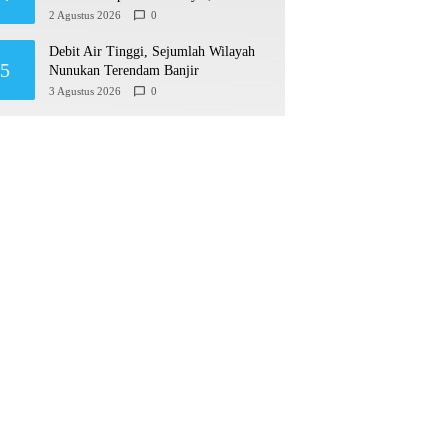
Permudah Usaha hingga Perluas Pasar
2 Agustus 2026
0
Debit Air Tinggi, Sejumlah Wilayah
5
Nunukan Terendam Banjir
3 Agustus 2026
0