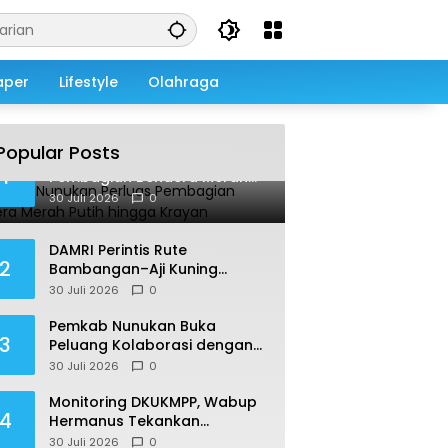
aper
Lifestyle
Olahraga
Popular Posts
Pemkab Nunukan Perluas
1
Pembagian Bendera Merah
Putih hingga Krayan
30 Juli 2026
0
DAMRI Perintis Rute
2
Bambangan–Aji Kuning
Kembali Diusulkan,
30 Juli 2026
0
Ditargetkan Mengaspal pada
2027
Pemkab Nunukan Buka
3
Peluang Kolaborasi dengan
UMS, Fokus pada Penguatan
30 Juli 2026
0
Kawasan Perbatasan
Monitoring DKUKMPP, Wabup
4
Hermanus Tekankan
Pelayanan Prima dan
30 Juli 2026
0