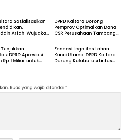
v Kaltara
Pemprov Kaltara
ltara Sosialisasikan
DPRD Kaltara Dorong
endidikan,
Pemprov Optimalkan Dana
ddin Arfah: Wujudkan
CSR Perusahaan Tambang
v Kaltara
Pemprov Kaltara
rmutu Merata
dan Perkebunan
 Tunjukkan
Fondasi Legalitas Lahan
itas: DPRD Apresiasi
Kunci Utama: DPRD Kaltara
 Rp 1 Miliar untuk
Dorong Kolaborasi Lintas
 Bencana di Aceh
Sektor untuk Ketahanan
matera
Pangan
kan.
Ruas yang wajib ditandai
*