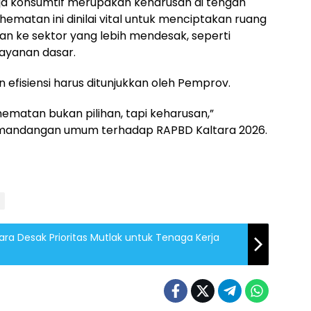
a konsumtif merupakan keharusan di tengah
hematan ini dinilai vital untuk menciptakan ruang
kan ke sektor yang lebih mendesak, seperti
ayanan dasar.
fisiensi harus ditunjukkan oleh Pemprov.
ematan bukan pilihan, tapi keharusan,”
andangan umum terhadap RAPBD Kaltara 2026.
tara Desak Prioritas Mutlak untuk Tenaga Kerja