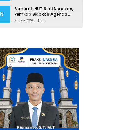
Program Berdampak
Semarak HUT RI di Nunukan,
5
Pemkab Siapkan Agenda
Sepanjang Agustusan
30 Juli 2026
0