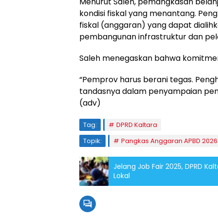
Menurut Saleh, pemangkasan belanj
kondisi fiskal yang menantang. Peng
fiskal (anggaran) yang dapat dialih
pembangunan infrastruktur dan pel
Saleh menegaskan bahwa komitmen e
“Pemprov harus berani tegas. Pengh
tandasnya dalam penyampaian pem
(adv)
Tag:
DPRD Kaltara
Topik:
Pangkas Anggaran APBD 2026
Jelang Job Fair 2025, DPRD Kal
Lokal