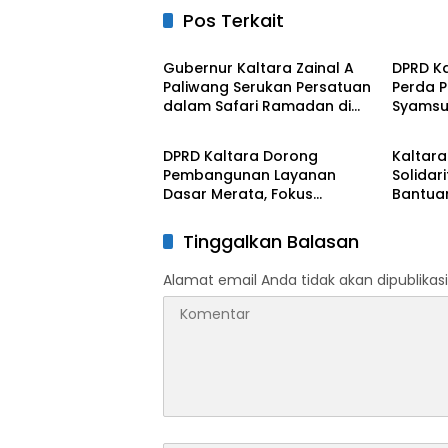
Pos Terkait
Pemprov Kaltara
Pempro
Gubernur Kaltara Zainal A
DPRD Ka
Paliwang Serukan Persatuan
Perda P
dalam Safari Ramadan di
Syamsu
Pemprov Kaltara
Pempro
Nunukan
SDM Be
DPRD Kaltara Dorong
Kaltara
Pembangunan Layanan
Solidar
Dasar Merata, Fokus
Bantuan
Infrastruktur, Pendidikan,
Korban
dan Kesehatan
dan Su
Tinggalkan Balasan
Alamat email Anda tidak akan dipublikasi