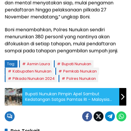
dan mental menyatakan siap, mulai pengaman
pendaftaran hingga pelaksanaan pilkada 27
November mendatang,” ungkap Boni.
Boni menambahkan, Polres Nunukan sendiri
menurunkan 380 personil yang nantinya akan
difokuskan di setiap tahapan, mulai pendaftaran
sampai pada tahapan pengambilan sumpah janji.
Tag:
Asmin Laura
Bupati Nunukan
Kabupaten Nunukan
Pemkab Nunukan
Pilkada Nunukan 2024
Polres Nunukan
Bupati Nunukan Pimpin Apel Sambut
Kedatangan Satgas Pamtas RI – Malaysia
Yon Armed 11/Guntur Geni
Pos Terkait