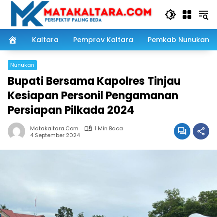
Langsung
ke
konten
Kaltara
Pemprov Kaltara
Pemkab Nunukan
Nunukan
Bupati Bersama Kapolres Tinjau
Kesiapan Personil Pengamanan
Persiapan Pilkada 2024
Matakaltara.com
1 Min Baca
4 September 2024