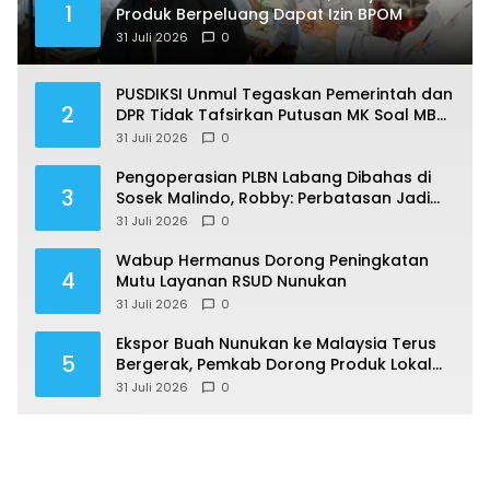
1
Produk Berpeluang Dapat Izin BPOM
31 Juli 2026
0
PUSDIKSI Unmul Tegaskan Pemerintah dan
2
DPR Tidak Tafsirkan Putusan MK Soal MBG
Sesuka Hati
31 Juli 2026
0
Pengoperasian PLBN Labang Dibahas di
3
Sosek Malindo, Robby: Perbatasan Jadi
Motor Ekonomi
31 Juli 2026
0
Wabup Hermanus Dorong Peningkatan
4
Mutu Layanan RSUD Nunukan
31 Juli 2026
0
Ekspor Buah Nunukan ke Malaysia Terus
5
Bergerak, Pemkab Dorong Produk Lokal
Naik Kelas
31 Juli 2026
0