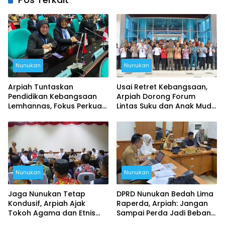
Nunukan
Nunukan
Arpiah Tuntaskan
Usai Retret Kebangsaan,
Pendidikan Kebangsaan
Arpiah Dorong Forum
Lemhannas, Fokus Perkuat
Lintas Suku dan Anak Muda
NKRI dari Nunukan
untuk Tangkal Ancaman
Ideologi
Nunukan
Nunukan
Jaga Nunukan Tetap
DPRD Nunukan Bedah Lima
Kondusif, Arpiah Ajak
Raperda, Arpiah: Jangan
Tokoh Agama dan Etnis
Sampai Perda Jadi Beban
Kembali Bersatu
Masyarakat