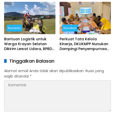
Nunukan
Nunukan
Bantuan Logistik untuk
Perkuat Tata Kelola
Warga Krayan Selatan
Kinerja, DKUKMPP Nunukan
Dikirim Lewat Udara, BPBD
Dampingi Penyempurnaan
Nunukan Siapkan 7 Kali
Perjanjian Kinerja Tiap
Penerbangan
Bidang
Tinggalkan Balasan
Alamat email Anda tidak akan dipublikasikan.
Ruas yang
wajib ditandai
*