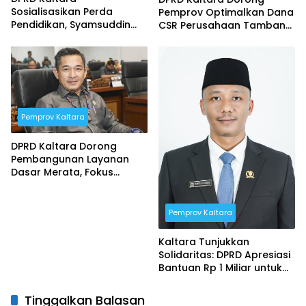
Sosialisasikan Perda
Pemprov Optimalkan Dana
Pendidikan, Syamsuddin
CSR Perusahaan Tambang
Arfah: Wujudkan SDM
dan Perkebunan
Bermutu Merata
Pemprov Kaltara
DPRD Kaltara Dorong
Pembangunan Layanan
Dasar Merata, Fokus
Infrastruktur, Pendidikan,
dan Kesehatan
Pemprov Kaltara
Kaltara Tunjukkan
Solidaritas: DPRD Apresiasi
Bantuan Rp 1 Miliar untuk
Korban Bencana di Aceh
dan Sumatera
Tinggalkan Balasan