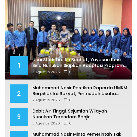
Usai Studi Tiru ke Buahati, Yayasan Ibnu
1
Sina Nunukan Siapkan Adaptasi Program
Pendidikan
8 Agustus 2026
0
Muhammad Nasir Pastikan Raperda UMKM
2
Berpihak ke Rakyat, Permudah Usaha
hingga Perluas Pasar
2 Agustus 2026
0
Debit Air Tinggi, Sejumlah Wilayah
3
Nunukan Terendam Banjir
3 Agustus 2026
0
Muhammad Nasir Minta Pemerintah Tak