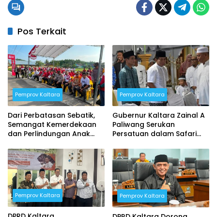
Pos Terkait
Pemprov Kaltara
Pemprov Kaltara
Dari Perbatasan Sebatik,
Gubernur Kaltara Zainal A
Semangat Kemerdekaan
Paliwang Serukan
dan Perlindungan Anak
Persatuan dalam Safari
Digaungkan Jelang HUT RI
Ramadan di Nunukan
ke-81
Pemprov Kaltara
Pemprov Kaltara
DPRD Kaltara
DPRD Kaltara Dorong