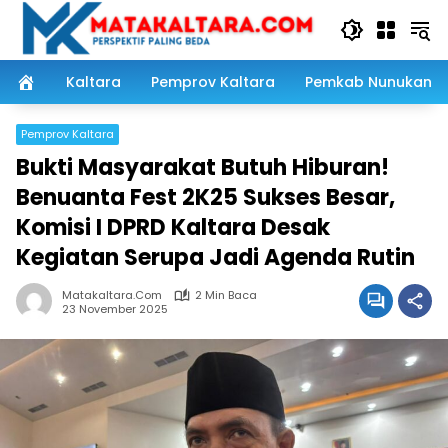
Langsung
ke
konten
Kaltara
Pemprov Kaltara
Pemkab Nunukan
Pemprov Kaltara
Bukti Masyarakat Butuh Hiburan!
Benuanta Fest 2K25 Sukses Besar,
Komisi I DPRD Kaltara Desak
Kegiatan Serupa Jadi Agenda Rutin
Matakaltara.com
2 Min Baca
23 November 2025