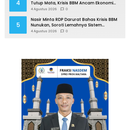
4
Tutup Mata, Krisis BBM Ancam Ekonomi
Masyarakat Nunukan
4 Agustus 2026
0
Nasir Minta RDP Darurat Bahas Krisis BBM
5
Nunukan, Soroti Lemahnya Sistem
Distribusi
4 Agustus 2026
0