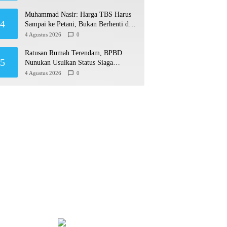
Muhammad Nasir: Harga TBS Harus
4
Sampai ke Petani, Bukan Berhenti di
Ruang Rapat
4 Agustus 2026
0
Ratusan Rumah Terendam, BPBD
5
Nunukan Usulkan Status Siaga
Darurat Bencana Hidrometeorologi
4 Agustus 2026
0