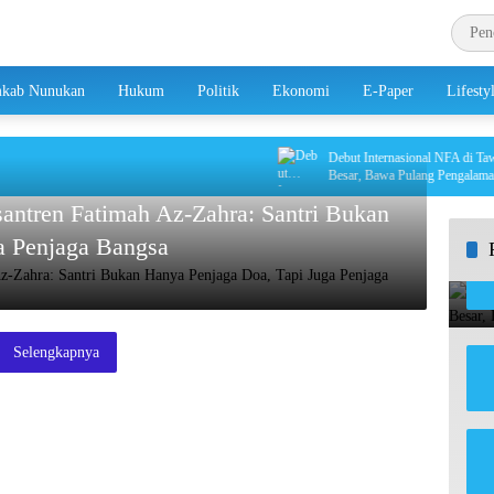
kab Nunukan
Hukum
Politik
Ekonomi
E-Paper
Lifesty
Debut Internasional NFA di Tawau Be
Besar, Bawa Pulang Pengalaman Ber
antren Fatimah Az-Zahra: Santri Bukan
a Penjaga Bangsa
Selengkapnya