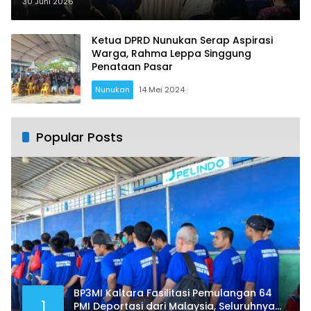
Ilegal dan Krisis Air Bersih hingga
30 Juni 2026
Kebutuhan Pokok
Ketua DPRD Nunukan Serap Aspirasi
Warga, Rahma Leppa Singgung
Penataan Pasar
Nunukan
14 Mei 2024
Popular Posts
BP3MI Kaltara Fasilitasi Pemulangan 64
1
PMI Deportasi dari Malaysia, Seluruhnya