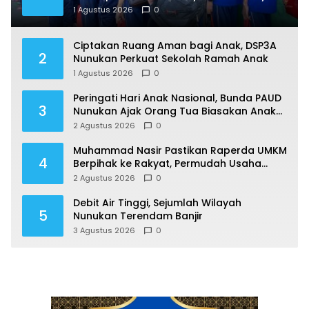
Jalani Pendataan di Nunukan
1 Agustus 2026
0
Ciptakan Ruang Aman bagi Anak, DSP3A
2
Nunukan Perkuat Sekolah Ramah Anak
1 Agustus 2026
0
Peringati Hari Anak Nasional, Bunda PAUD
3
Nunukan Ajak Orang Tua Biasakan Anak
Gemar Berolahraga
2 Agustus 2026
0
Muhammad Nasir Pastikan Raperda UMKM
4
Berpihak ke Rakyat, Permudah Usaha
hingga Perluas Pasar
2 Agustus 2026
0
Debit Air Tinggi, Sejumlah Wilayah
5
Nunukan Terendam Banjir
3 Agustus 2026
0