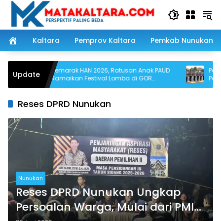
Langsung
ke
konten
Kaltara
Pemprov Kaltara
Pemkab Nunukan
Semarak HAN 2026, Ratusan Anak PAUD
Penyegara
Update
Ramaikan Festival Lomba di GOR
Polres Nun
Nunukan
Reses DPRD Nunukan
Nunukan
Reses DPRD Nunukan Ungkap
Persoalan Warga, Mulai dari PMI