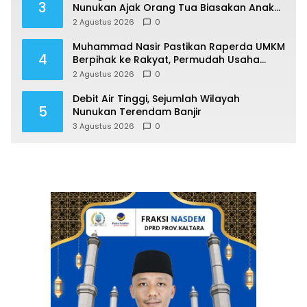
3
Nunukan Ajak Orang Tua Biasakan Anak
Gemar Berolahraga
2 Agustus 2026
0
Muhammad Nasir Pastikan Raperda UMKM
4
Berpihak ke Rakyat, Permudah Usaha
hingga Perluas Pasar
2 Agustus 2026
0
Debit Air Tinggi, Sejumlah Wilayah
5
Nunukan Terendam Banjir
3 Agustus 2026
0