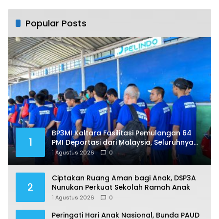
Popular Posts
BP3MI Kaltara Fasilitasi Pemulangan 64
1
PMI Deportasi dari Malaysia, Seluruhnya
Jalani Pendataan di Nunukan
1 Agustus 2026
0
Ciptakan Ruang Aman bagi Anak, DSP3A
2
Nunukan Perkuat Sekolah Ramah Anak
1 Agustus 2026
0
Peringati Hari Anak Nasional, Bunda PAUD