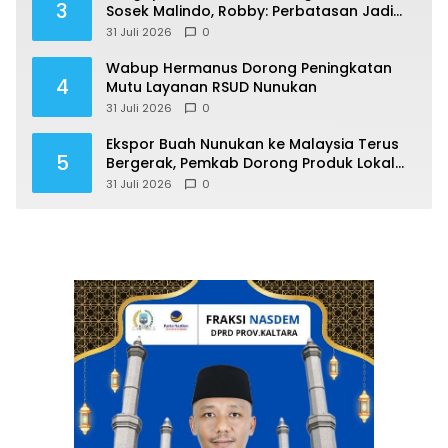
3
Sosek Malindo, Robby: Perbatasan Jadi
Motor Ekonomi
31 Juli 2026
0
Wabup Hermanus Dorong Peningkatan
4
Mutu Layanan RSUD Nunukan
31 Juli 2026
0
Ekspor Buah Nunukan ke Malaysia Terus
5
Bergerak, Pemkab Dorong Produk Lokal
Naik Kelas
31 Juli 2026
0