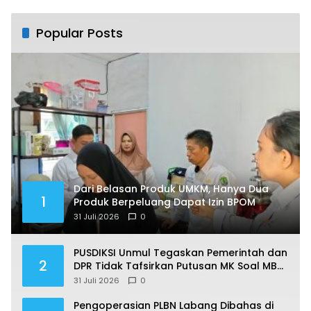
Popular Posts
Dari Belasan Produk UMKM, Hanya Dua
1
Produk Berpeluang Dapat Izin BPOM
31 Juli 2026
0
PUSDIKSI Unmul Tegaskan Pemerintah dan
2
DPR Tidak Tafsirkan Putusan MK Soal MBG
Sesuka Hati
31 Juli 2026
0
Pengoperasian PLBN Labang Dibahas di