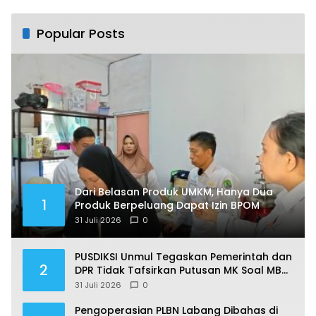
Popular Posts
Dari Belasan Produk UMKM, Hanya Dua
1
Produk Berpeluang Dapat Izin BPOM
31 Juli 2026
0
PUSDIKSI Unmul Tegaskan Pemerintah dan
2
DPR Tidak Tafsirkan Putusan MK Soal MBG
Sesuka Hati
31 Juli 2026
0
Pengoperasian PLBN Labang Dibahas di