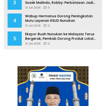
3
Sosek Malindo, Robby: Perbatasan Jadi
Motor Ekonomi
31 Juli 2026
0
Wabup Hermanus Dorong Peningkatan
4
Mutu Layanan RSUD Nunukan
31 Juli 2026
0
Ekspor Buah Nunukan ke Malaysia Terus
5
Bergerak, Pemkab Dorong Produk Lokal
Naik Kelas
31 Juli 2026
0