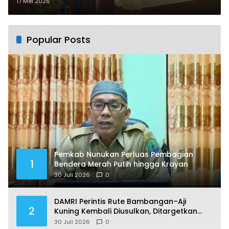
Tingkatkan Kompetensi
17 Mei 2026
Popular Posts
Pemkab Nunukan Perluas Pembagian
1
Bendera Merah Putih hingga Krayan
30 Juli 2026
0
DAMRI Perintis Rute Bambangan–Aji
2
Kuning Kembali Diusulkan, Ditargetkan
Mengaspal pada 2027
30 Juli 2026
0