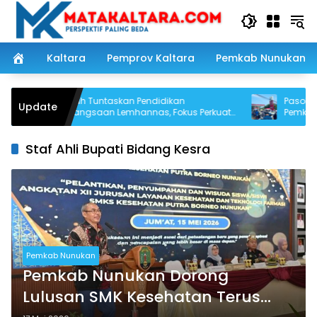
Langsung
ke
konten
Kaltara
Pemprov Kaltara
Pemkab Nunukan
Arpiah Tuntaskan Pendidikan
Pasokan BBM 
Update
Kebangsaan Lemhannas, Fokus Perkuat
Pemkab Nunuk
NKRI dari Nunukan
SPBU Segera T
Staf Ahli Bupati Bidang Kesra
Pemkab Nunukan
Pemkab Nunukan Dorong
Lulusan SMK Kesehatan Terus