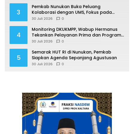
Pemkab Nunukan Buka Peluang
3
Kolaborasi dengan UMS, Fokus pada
Penguatan Kawasan Perbatasan
30 Juli 2026
0
Monitoring DKUKMPP, Wabup Hermanus
4
Tekankan Pelayanan Prima dan Program
Berdampak
30 Juli 2026
0
Semarak HUT RI di Nunukan, Pemkab
5
Siapkan Agenda Sepanjang Agustusan
30 Juli 2026
0