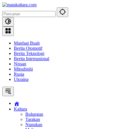
Langsung
ke
konten
Manfaat Buah
Berita Otomotif
Berita Teknologi
Berita Internasional
Nissan
Mitsubishi
Rusia
Ukraina
Kaltara
Bulungan
Tarakan
Nunukan