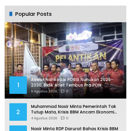
Jantung
Popular Posts
Aswar Nahkodai POBSI Nunukan 2026-
1
2030, Bidik Atlet Tembus Pra PON
9 Agustus 2026
0
Muhammad Nasir Minta Pemerintah Tak
2
Tutup Mata, Krisis BBM Ancam Ekonomi
Masyarakat Nunukan
4 Agustus 2026
0
Nasir Minta RDP Darurat Bahas Krisis BBM