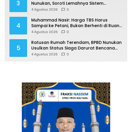
3
Nunukan, Soroti Lemahnya Sistem
Distribusi
4 Agustus 2026
0
Muhammad Nasir: Harga TBS Harus
4
Sampai ke Petani, Bukan Berhenti di Ruang
Rapat
4 Agustus 2026
0
Ratusan Rumah Terendam, BPBD Nunukan
5
Usulkan Status Siaga Darurat Bencana
Hidrometeorologi
4 Agustus 2026
0