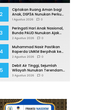
Jalani Pendataan di Nunukan
Ciptakan Ruang Aman bagi
2
Anak, DSP3A Nunukan Perkuat
Sekolah Ramah Anak
1 Agustus 2026
0
Peringati Hari Anak Nasional,
3
Bunda PAUD Nunukan Ajak
Orang Tua Biasakan Anak
2 Agustus 2026
0
Gemar Berolahraga
Muhammad Nasir Pastikan
4
Raperda UMKM Berpihak ke
Rakyat, Permudah Usaha
2 Agustus 2026
0
hingga Perluas Pasar
Debit Air Tinggi, Sejumlah
5
Wilayah Nunukan Terendam
Banjir
3 Agustus 2026
0