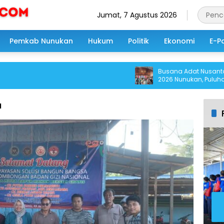
Jumat, 7 Agustus 2026
Pemkab Nunukan
Hukum
Politik
Ekonomi
E-P
Busana Adat Nusantara W
2026 Nunukan, Puluhan An
Berani Tampil di Panggun
a