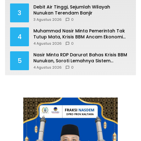
Debit Air Tinggi, Sejumlah Wilayah
3
Nunukan Terendam Banjir
3 Agustus 2026
0
Muhammad Nasir Minta Pemerintah Tak
4
Tutup Mata, Krisis BBM Ancam Ekonomi
Masyarakat Nunukan
4 Agustus 2026
0
Nasir Minta RDP Darurat Bahas Krisis BBM
5
Nunukan, Soroti Lemahnya Sistem
Distribusi
4 Agustus 2026
0