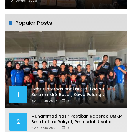
Distributor Sembako
10 Februari 2026
Popular Posts
Debut Internasional NFA di Tawau
1
Berakhir di 8 Besar, Bawa Pulang
Pengalaman Berharga
8 Agustus 2026
0
Muhammad Nasir Pastikan Raperda UMKM
2
Berpihak ke Rakyat, Permudah Usaha
hingga Perluas Pasar
2 Agustus 2026
0