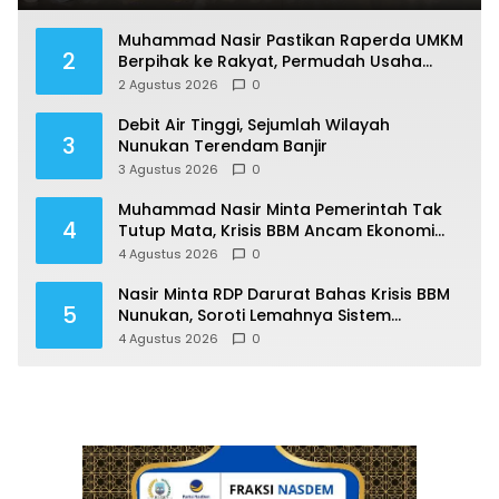
Muhammad Nasir Pastikan Raperda UMKM
2
Berpihak ke Rakyat, Permudah Usaha
hingga Perluas Pasar
2 Agustus 2026
0
Debit Air Tinggi, Sejumlah Wilayah
3
Nunukan Terendam Banjir
3 Agustus 2026
0
Muhammad Nasir Minta Pemerintah Tak
4
Tutup Mata, Krisis BBM Ancam Ekonomi
Masyarakat Nunukan
4 Agustus 2026
0
Nasir Minta RDP Darurat Bahas Krisis BBM
5
Nunukan, Soroti Lemahnya Sistem
Distribusi
4 Agustus 2026
0