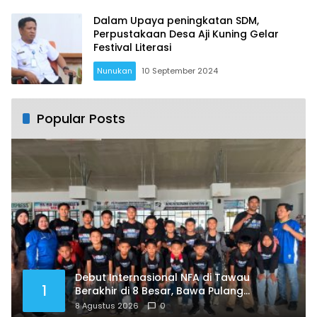
Dalam Upaya peningkatan SDM,
Perpustakaan Desa Aji Kuning Gelar
Festival Literasi
Nunukan
10 September 2024
Popular Posts
Debut Internasional NFA di Tawau
1
Berakhir di 8 Besar, Bawa Pulang
Pengalaman Berharga
8 Agustus 2026
0