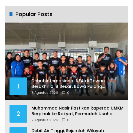
Popular Posts
Debut Internasional NFA di Tawau
1
Berakhir di 8 Besar, Bawa Pulang
Pengalaman Berharga
8 Agustus 2026
0
Muhammad Nasir Pastikan Raperda UMKM
2
Berpihak ke Rakyat, Permudah Usaha
hingga Perluas Pasar
2 Agustus 2026
0
Debit Air Tinggi, Sejumlah Wilayah