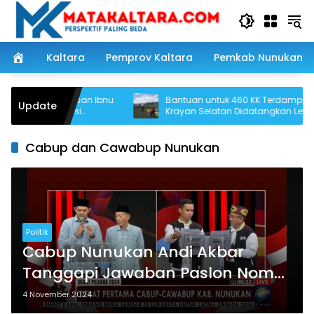
Langsung
ke
konten
Kaltara
Pemprov Kaltara
Pemkab Nunukan
Buahati, Yayasan Ibnu
Bantuan untuk 460 KK Terdampak di
Update
kan Adaptasi
Krayan Selatan Didatangkan Lewat
n
Udara
Cabup dan Cawabup Nunukan
Politik
Cabup Nunukan Andi Akbar
Tanggapi Jawaban Paslon Nomor
Urut 3 Soal Cara Kendalikan
4 November 2024