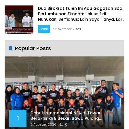
Inflasi: Mungkin Belum Tahu
Definisinya
Dua Birokrat Tulen Ini Adu Gagasan Soal
Pertumbuhan Ekonomi Inklusif di
Nunukan, Serfianus: Lain Saya Tanya, Lain
Dijawab
Politik
4 November 2024
Popular Posts
Debut Internasional NFA di Tawau
1
Berakhir di 8 Besar, Bawa Pulang
Pengalaman Berharga
8 Agustus 2026
0