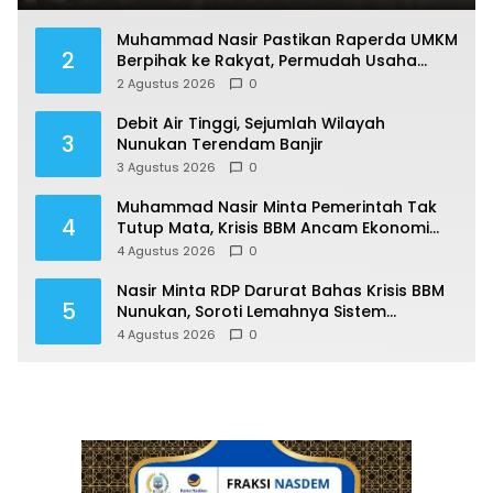
Muhammad Nasir Pastikan Raperda UMKM
2
Berpihak ke Rakyat, Permudah Usaha
hingga Perluas Pasar
2 Agustus 2026
0
Debit Air Tinggi, Sejumlah Wilayah
3
Nunukan Terendam Banjir
3 Agustus 2026
0
Muhammad Nasir Minta Pemerintah Tak
4
Tutup Mata, Krisis BBM Ancam Ekonomi
Masyarakat Nunukan
4 Agustus 2026
0
Nasir Minta RDP Darurat Bahas Krisis BBM
5
Nunukan, Soroti Lemahnya Sistem
Distribusi
4 Agustus 2026
0