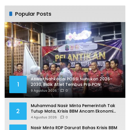
Umat
Popular Posts
Aswar Nahkodai POBSI Nunukan 2026-
1
2030, Bidik Atlet Tembus Pra PON
9 Agustus 2026
0
Muhammad Nasir Minta Pemerintah Tak
2
Tutup Mata, Krisis BBM Ancam Ekonomi
Masyarakat Nunukan
4 Agustus 2026
0
Nasir Minta RDP Darurat Bahas Krisis BBM